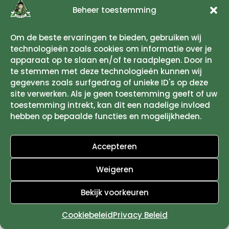
onherroepelijk vermengd zijn met andere
Beheer toestemming
producten;
Alcoholische dranken waarvan de prijs is
Om de beste ervaringen te bieden, gebruiken wij
overeengekomen bij het sluiten van de
technologieën zoals cookies om informatie over je
overeenkomst, maar waarvan de levering
apparaat op te slaan en/of te raadplegen. Door in
te stemmen met deze technologieën kunnen wij
slechts kan plaatsvinden na 30 dagen, en
gegevens zoals surfgedrag of unieke ID's op deze
waarvan de werkelijke waarde afhankelijk is van
site verwerken. Als je geen toestemming geeft of uw
schommelingen van de markt waarop de
toestemming intrekt, kan dit een nadelige invloed
ondernemer geen invloed heeft;
hebben op bepaalde functies en mogelijkheden.
Verzegelde audio-, video-opnamen en
computerprogrammatuur, waarvan de
Accepteren
verzegeling na levering is verbroken;
Weigeren
Kranten, tijdschriften of magazines, met
uitzondering van abonnementen hierop;
Bekijk voorkeuren
De levering van digitale inhoud anders dan
op een materiële drager, maar alleen als:
Cookiebeleid
Privacy Beleid
A. de consument heeft verklaard dat hij hiermee