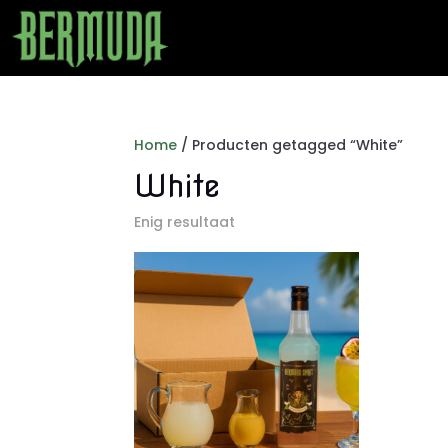
Home
/ Producten getagged “White”
White
Enig resultaat