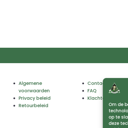
Algemene
Contact
voorwaarden
FAQ
Privacy beleid
Klachten
Om de be
Retourbeleid
technolo
op te sl
deze tec