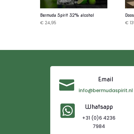
Bermuda Spirit 32% alcohol
Doos
€
24,95
€
13
Email

info@bermudaspirit.nl

Whatsapp
+31 (0)6 4236
7984