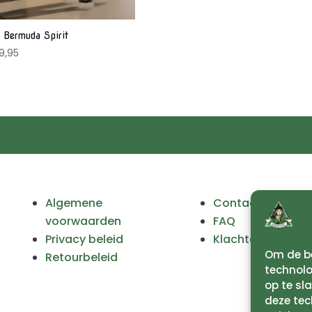
 Bermuda Spirit
9,95
Algemene
Contact
voorwaarden
FAQ
Privacy beleid
Klachten
Om de be
Retourbeleid
technolo
op te sl
deze tec